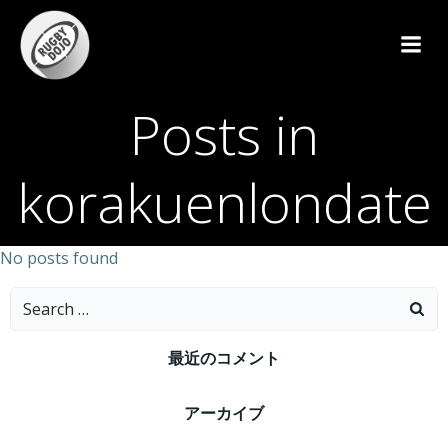
コ
ン
テ
ン
ツ
Posts in
へ
ス
korakuenlondate
キ
ッ
プ
No posts found
Search
for:
最近のコメント
アーカイブ